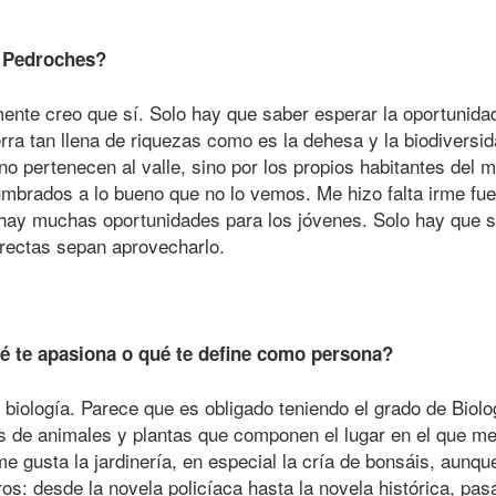
s Pedroches?
te creo que sí. Solo hay que saber esperar la oportunidad 
rra tan llena de riquezas como es la dehesa y la biodivers
no pertenecen al valle, sino por los propios habitantes del 
brados a lo bueno que no lo vemos. Me hizo falta irme fuer
, hay muchas oportunidades para los jóvenes. Solo hay que s
rectas sepan aprovecharlo.
ué te apasiona o qué te define como persona?
iología. Parece que es obligado teniendo el grado de Biolog
es de animales y plantas que componen el lugar en el que 
usta la jardinería, en especial la cría de bonsáis, aunque 
ros: desde la novela policíaca hasta la novela histórica, pa