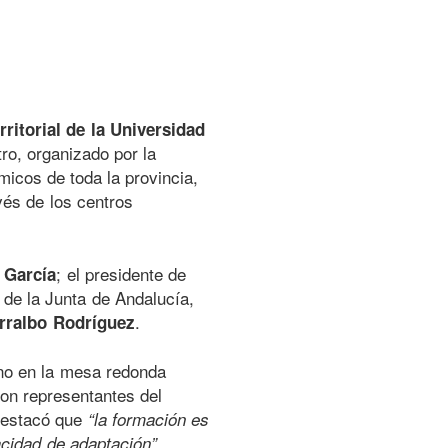
ritorial de la Universidad
ro, organizado por la
micos de toda la provincia,
avés de los centros
; el presidente de
 García
 de la Junta de Andalucía,
.
rralbo Rodríguez
ino en la mesa redonda
ron representantes del
 destacó que
“la formación es
.
pacidad de adaptación”