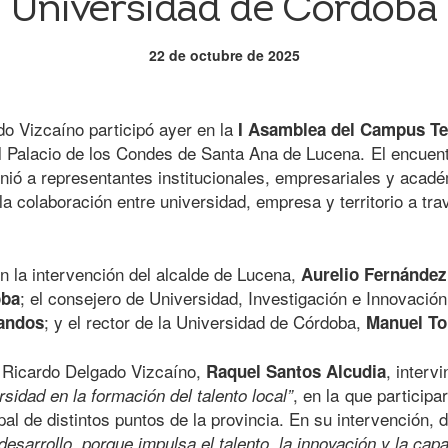
Universidad de Córdoba
22 de octubre de 2025
o Vizcaíno participó ayer en la
I Asamblea del Campus Ter
el Palacio de los Condes de Santa Ana de Lucena. El encuent
ió a representantes institucionales, empresariales y acadé
 la colaboración entre universidad, empresa y territorio a tr
n la intervención del alcalde de Lucena,
Aurelio Fernández
; el consejero de Universidad, Investigación e Innovación
oba
; y el rector de la Universidad de Córdoba,
andos
Manuel To
n Ricardo Delgado Vizcaíno,
, interv
Raquel Santos Alcudia
, en la que participa
rsidad en la formación del talento local”
al de distintos puntos de la provincia. En su intervención,
 desarrollo, porque impulsa el talento, la innovación y la ca