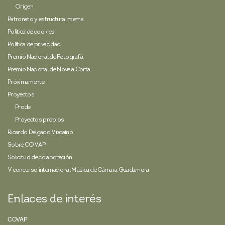
Origen
Patronato y estructura interna
Política de cookies
Política de privacidad
Premio Nacional de Fotografía
Premio Nacional de Novela Corta
Próximamente
Proyectos
Prode
Proyectos propios
Ricardo Delgado Vizcaíno
Sobre COVAP
Solicitud de colaboración
V concurso internacional Música de Cámara Guadamora
Enlaces de interés
COVAP